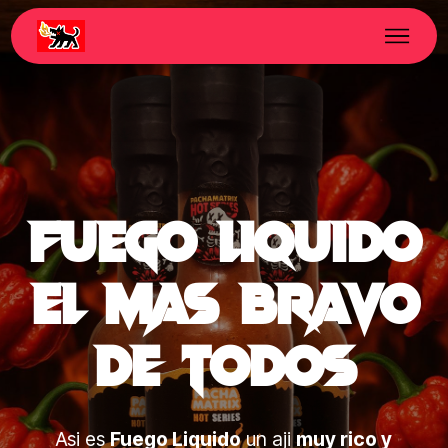
fuego liquido
El mas bravo
de todos
Asi es
Fuego Liquido
un aji
muy rico y